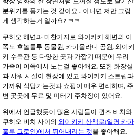
항상 영화의 한 장면처럼 느껴질 정도로 활기찬
분위기를 풍기는 것 같아요… 아니면 저만 그렇
게 생각하는거 일까요? ㅋㅋ
쿠히오 해변과 마찬가지로 와이키키 해변의 이
쪽도 호놀룰루 동물원, 카피올라니 공원, 와이키
키 수족관 등 다양한 곳과 가깝기 때문에 우리
가족이 이쪽에서 노는걸 좋아해요. 또한 화장실
과 샤워 시설이 현장에 있고 와이키키 스트립과
가까워 식당가는것과 쇼핑이 매우 편리하며, 주
변 곳곳에 무료 및 미터기 주차장이 있어요.
위에서 언급했듯이 많은 사람들이 퀸즈 비치와
쿠히오 비치 사이의
와이키키 산책로(일명 카파
훌루 그로인)에서 뛰어내리는 것
을 좋아해요.